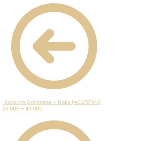
Sacoche Ordinateur - Notie (+CADEAU)
29.90
€
–
43.90
€