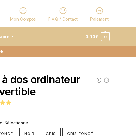
Mon Compte
F.A.Q / Contact
Paiement
oire
0.00
€
0
E5
 à dos ordinateur
vertible
Sélectionne
R
:
FONCÉ
NOIR
GRIS
GRIS FONCÉ