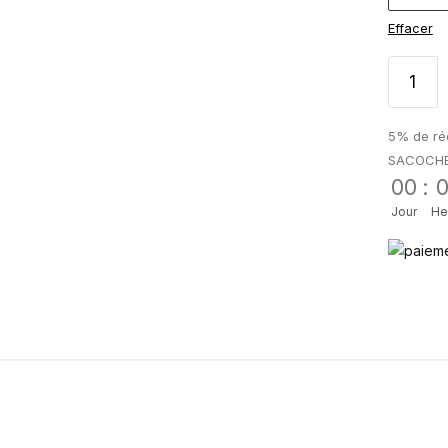
Effacer
5% de réd
SACOCH
00
:
Jour
He