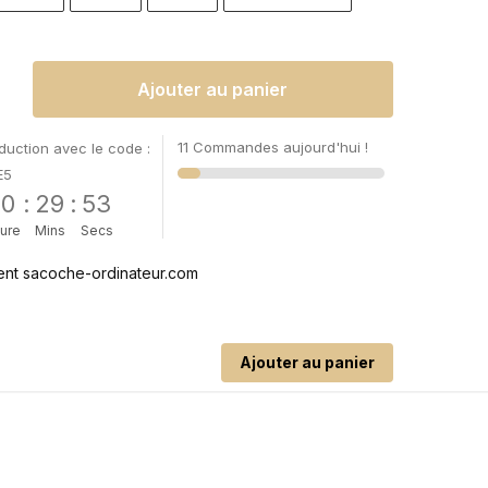
Ajouter au panier
11 Commandes aujourd'hui !
uction avec le code :
E5
00
:
29
:
52
ure
Mins
Secs
Ajouter au panier