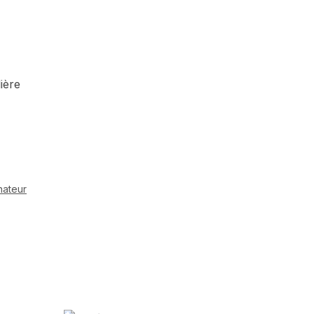
ière
nateur