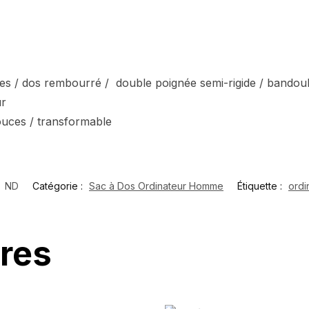
ées / dos rembourré / double poignée semi-rigide / bandoul
ur
ouces / transformable
:
ND
Catégorie :
Sac à Dos Ordinateur Homme
Étiquette :
ordi
ires