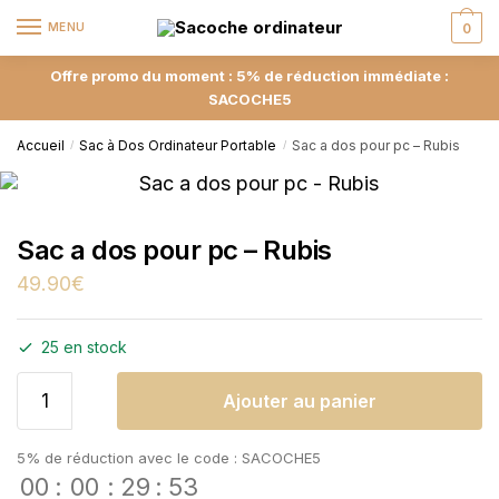
MENU
0
Offre promo du moment : 5% de réduction immédiate :
SACOCHE5
Accueil
Sac à Dos Ordinateur Portable
Sac a dos pour pc – Rubis
/
/
Sac a dos pour pc – Rubis
49.90
€
25 en stock
Ajouter au panier
5% de réduction avec le code : SACOCHE5
00
:
00
:
29
:
53