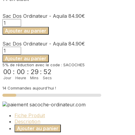
Sac Dos Ordinateur - Aquila
84.90
€
quantité
de
Ajouter au panier
Sac
Dos
Sac Dos Ordinateur - Aquila
84.90
€
Ordinateur
quantité
-
de
Aquila
Ajouter au panier
Sac
5% de réduction avec le code : SACOCHE5
Dos
00
:
00
:
29
:
52
Ordinateur
Jour
Heure
Mins
Secs
-
Aquila
14 Commandes aujourd'hui !
Fiche Produit
Description
Ajouter au panier