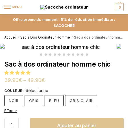
MENU
0
Offre promo du moment : 5% de réduction immédiate :
SACOCHE5
Accueil
Sac à Dos Ordinateur Homme
Sac à dos ordinateur homme chic
/
/
Sac à dos ordinateur homme chic
39.90
€
–
49.90
€
Sélectionne
COULEUR
:
NOIR
GRIS
BLEU
GRIS CLAIR
Effacer
Ajouter au panier