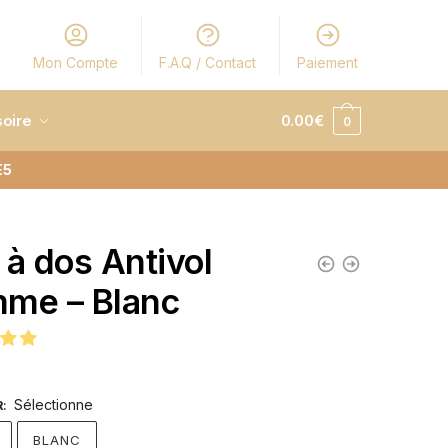
Mon Compte
F.A.Q / Contact
Paiement
oire
0.00
€
0
E5
 à dos Antivol
me – Blanc
Sélectionne
R
:
BLANC