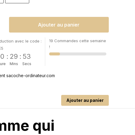
Ajouter au panier
19 Commandes cette semaine
uction avec le code :
!
E5
00
:
29
:
52
ure
Mins
Secs
Ajouter au panier
emme qui