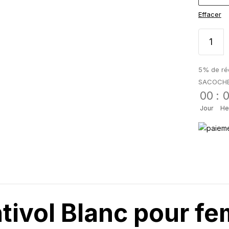
Effacer
5% de réd
SACOCH
00
:
Jour
He
ntivol Blanc pour f