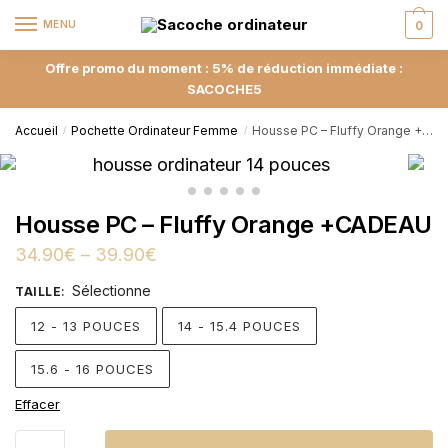
MENU
0
Offre promo du moment : 5% de réduction immédiate :
SACOCHE5
Accueil
Pochette Ordinateur Femme
Housse PC – Fluffy Orange +CADEAU
/
/
Housse PC – Fluffy Orange +CADEAU
34.90
€
–
39.90
€
Sélectionne
TAILLE
:
12 - 13 POUCES
14 - 15.4 POUCES
15.6 - 16 POUCES
Effacer