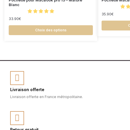
Pochette pour MacBook pro 15 – Marbre
Pochette MacBo
Blanc
35.90
€
33.90
€
C
Choix des options
Livraison offerte
Livraison offerte en France métropolitaine.
Retour gratuit