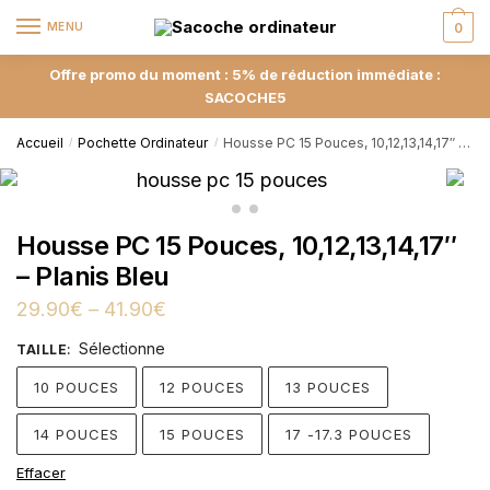
MENU
0
Offre promo du moment : 5% de réduction immédiate :
SACOCHE5
Accueil
Pochette Ordinateur
Housse PC 15 Pouces, 10,12,13,14,17″ – Planis Bleu
/
/
Housse PC 15 Pouces, 10,12,13,14,17″
– Planis Bleu
29.90
€
–
41.90
€
Sélectionne
TAILLE
:
10 POUCES
12 POUCES
13 POUCES
14 POUCES
15 POUCES
17 -17.3 POUCES
Effacer