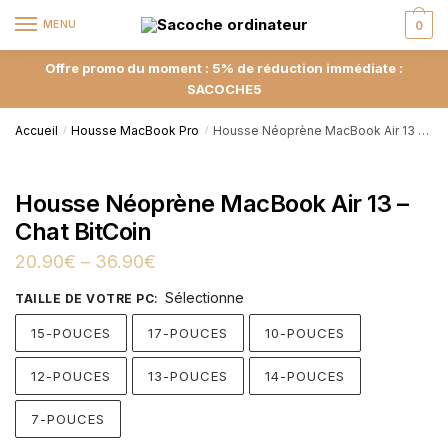
MENU
0
Offre promo du moment : 5% de réduction immédiate :
SACOCHE5
Accueil
Housse MacBook Pro
Housse Néoprène MacBook Air 13 – Chat BitCoin
/
/
Housse Néoprène MacBook Air 13 –
Chat BitCoin
20.90
€
–
36.90
€
Sélectionne
TAILLE DE VOTRE PC
:
15-POUCES
17-POUCES
10-POUCES
12-POUCES
13-POUCES
14-POUCES
7-POUCES