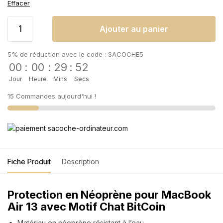
Effacer
Ajouter au panier
5% de réduction avec le code : SACOCHE5
00
:
00
:
29
:
51
Jour
Heure
Mins
Secs
15 Commandes aujourd'hui !
Fiche Produit
Description
Protection en Néoprène pour MacBook
Air 13 avec Motif Chat BitCoin
Matériau en néoprène résistant à l’eau