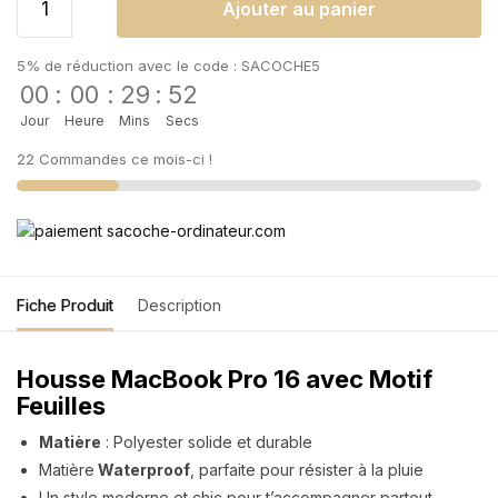
Ajouter au panier
5% de réduction avec le code : SACOCHE5
00
:
00
:
29
:
52
Jour
Heure
Mins
Secs
22 Commandes ce mois-ci !
Fiche Produit
Description
Housse MacBook Pro 16 avec Motif
Feuilles
Matière
: Polyester solide et durable
Matière
Waterproof
, parfaite pour résister à la pluie
Un style moderne et chic pour t’accompagner partout