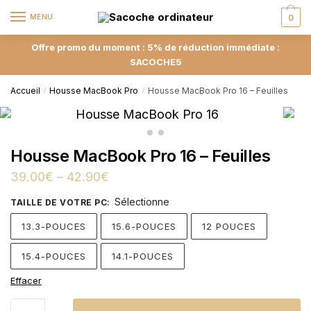
MENU
0
Offre promo du moment : 5% de réduction immédiate :
SACOCHE5
Accueil
Housse MacBook Pro
Housse MacBook Pro 16 – Feuilles
/
/
Housse MacBook Pro 16 – Feuilles
39.00
€
–
42.90
€
Sélectionne
TAILLE DE VOTRE PC
:
13.3-POUCES
15.6-POUCES
12 POUCES
15.4-POUCES
14.1-POUCES
Effacer