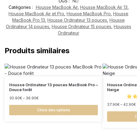
UGS :
ND
Catégories :
Housse MacBook Air
,
Housse MacBook Air 13
,
Housse MacBook Air et Pro
,
Housse MacBook Pro
,
Housse
MacBook Pro 13
,
Housse Ordinateur 13 pouces
,
Housse
Ordinateur 14 pouces
,
Housse Ordinateur 15 pouces
,
Housses
Ordinateur
Produits similaires
Housse Ordinateur 13 pouces MacBook Pro –
Housse Ordinat
Douce forêt
Neige
30.90
€
–
36.90
€
37.90
€
–
42.90
€
Choix des options
C