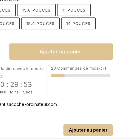
UCES
15.6 POUCES
11 POUCES
POUCES
15.4 POUCES
14 POUCES
Ajouter au panier
23 Commandes ce mois-ci !
uction avec le code :
E5
00
:
29
:
52
ure
Mins
Secs
Ajouter au panier