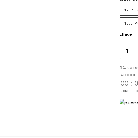
12 PO
13.3 
Effacer
5% de réd
SACOCH
00
:
Jour
He