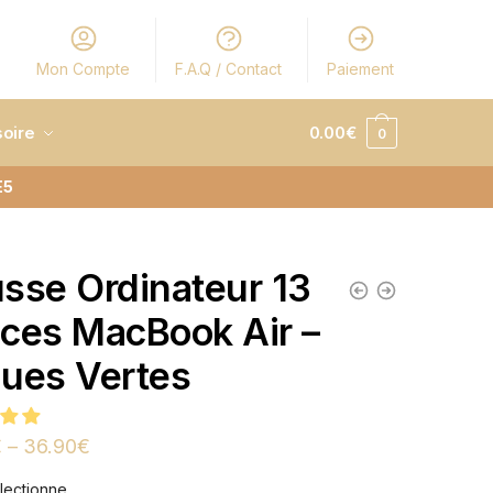
Mon Compte
F.A.Q / Contact
Paiement
oire
0.00
€
0
E5
sse Ordinateur 13
ces MacBook Air –
ues Vertes
€
–
36.90
€
lectionne