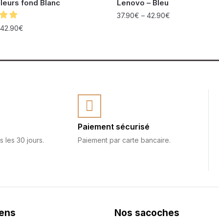
Fleurs fond Blanc
Lenovo – Bleu
37.90
€
–
42.90
€
42.90
€
Paiement sécurisé
s les 30 jours.
Paiement par carte bancaire.
iens
Nos sacoches