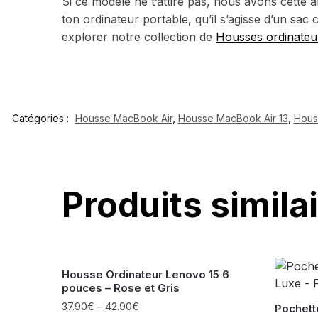
Si ce modèle ne t’attire pas, nous avons cette a
ton ordinateur portable, qu’il s’agisse d’un sac 
explorer notre collection de
Housses ordinateu
Catégories :
Housse MacBook Air
,
Housse MacBook Air 13
,
Hous
Produits simila
Housse Ordinateur Lenovo 15 6
pouces – Rose et Gris
37.90
€
–
42.90
€
Pochett