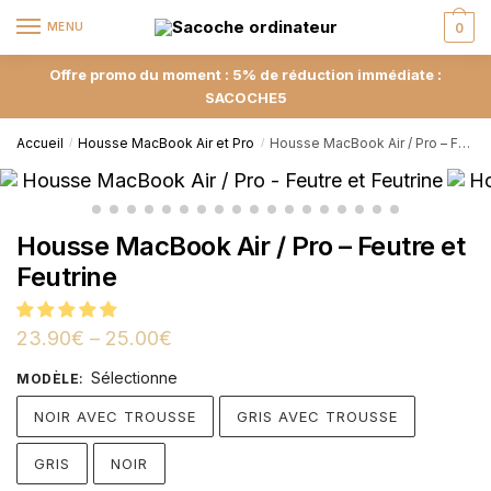
MENU
0
Offre promo du moment : 5% de réduction immédiate :
SACOCHE5
Accueil
Housse MacBook Air et Pro
Housse MacBook Air / Pro – Feutre et Feutrine
/
/
Housse MacBook Air / Pro – Feutre et
Feutrine
23.90
€
–
25.00
€
Sélectionne
MODÈLE
:
NOIR AVEC TROUSSE
GRIS AVEC TROUSSE
GRIS
NOIR