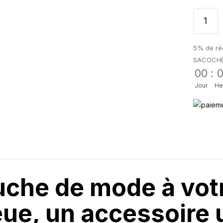
5% de réd
SACOCH
00
:
Jour
He
uche de mode à vot
eue, un accessoire 