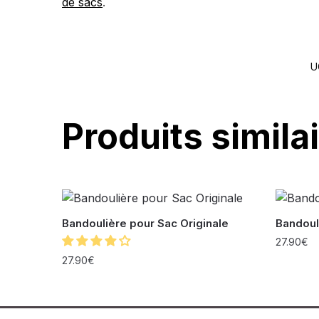
de sacs
.
U
Produits simila
Bandoulière pour Sac Originale
Bandoul
27.90
€
27.90
€