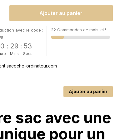
Ajouter au panier
22 Commandes ce mois-ci !
uction avec le code :
E5
00
:
29
:
52
ure
Mins
Secs
Ajouter au panier
re sac avec une
unique pour un