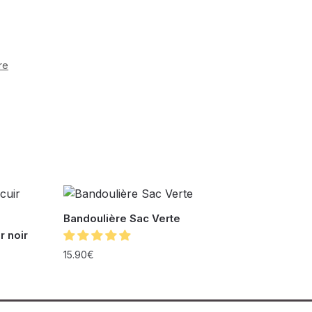
re
Bandoulière Sac Verte
r noir
15.90
€