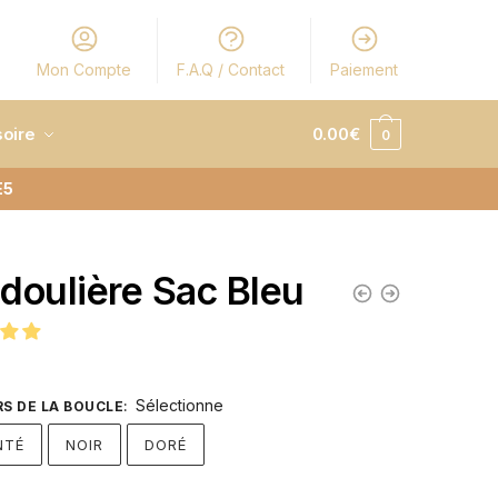
Mon Compte
F.A.Q / Contact
Paiement
oire
0.00
€
0
E5
doulière Sac Bleu
Sélectionne
S DE LA BOUCLE
:
NTÉ
NOIR
DORÉ