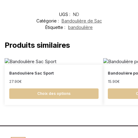
UGS :
ND
Catégorie :
Bandoulière de Sac
Étiquette :
bandoulière
Produits similaires
Bandoulière Sac Sport
Bandoulière pou
27.90
€
15.90
€
Choix des options
C