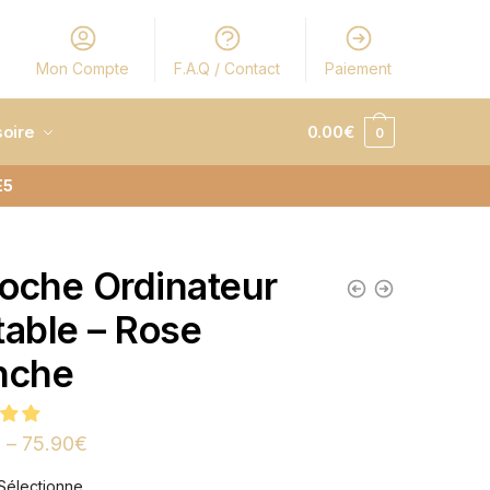
Mon Compte
F.A.Q / Contact
Paiement
oire
0.00
€
0
E5
oche Ordinateur
table – Rose
nche
€
–
75.90
€
Sélectionne