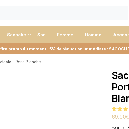
Sacoche
Sac
Femme
Homme
Access
ffre promo du moment : 5% de réduction immédiate : SACOCH
rtable – Rose Blanche
Sac
Por
Bla
69.90
TAILLE
: