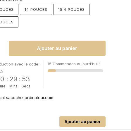
POUCES
14 POUCES
15.4 POUCES
POUCES
Ajouter au panier
15 Commandes aujourd'hui !
uction avec le code :
E5
00
:
29
:
52
ure
Mins
Secs
Ajouter au panier