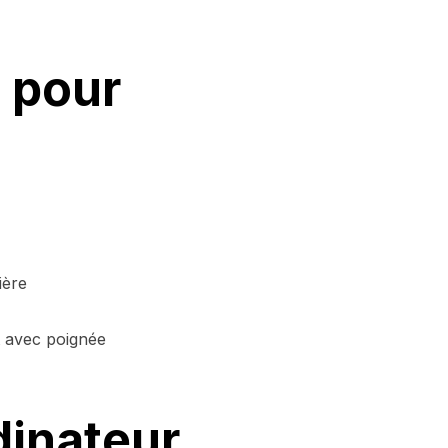
 pour
:
ière
t avec poignée
dinateur