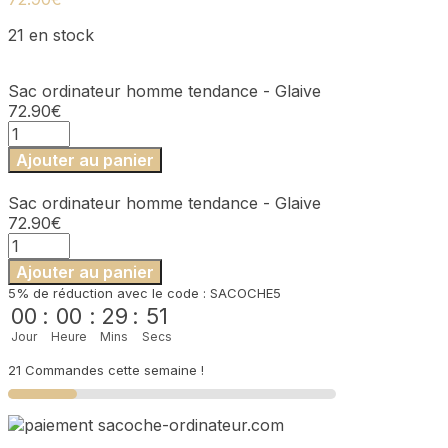
21 en stock
Sac ordinateur homme tendance - Glaive
72.90
€
quantité
de
Ajouter au panier
Sac
ordinateur
Sac ordinateur homme tendance - Glaive
homme
72.90
€
tendance
quantité
-
de
Glaive
Ajouter au panier
Sac
5% de réduction avec le code : SACOCHE5
ordinateur
00
:
00
:
29
:
51
homme
Jour
Heure
Mins
Secs
tendance
-
21 Commandes cette semaine !
Glaive