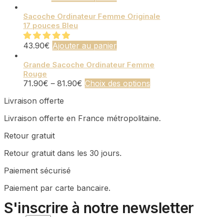
produit
être
a
Sacoche Ordinateur Femme Originale
choisies
17 pouces Bleu
plusieurs
sur
variations.
la
Les
43.90
€
Ajouter au panier
page
options
du
peuvent
Grande Sacoche Ordinateur Femme
produit
Rouge
être
Ce
71.90
€
–
81.90
€
Choix des options
choisies
produit
sur
Livraison offerte
a
la
plusieurs
page
Livraison offerte en France métropolitaine.
variations.
du
Les
produit
Retour gratuit
options
peuvent
Retour gratuit dans les 30 jours.
être
choisies
Paiement sécurisé
sur
Paiement par carte bancaire.
la
page
S'inscrire à notre newsletter
du