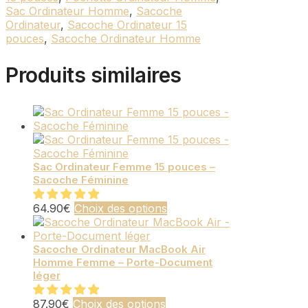
Sac Ordinateur Homme
,
Sacoche
Ordinateur
,
Sacoche Ordinateur 15
pouces
,
Sacoche Ordinateur Homme
Produits similaires
Sac Ordinateur Femme 15 pouces –
Sacoche Féminine
Ce
64.90
€
Choix des options
produit
a
plusieurs
Sacoche Ordinateur MacBook Air
Homme Femme – Porte-Document
variations.
léger
Les
options
Ce
87.90
€
Choix des options
peuvent