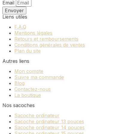
produit
Email
Envoyer
Liens utiles
F.A.Q
Mentions légales
Retours et remboursements
Conditions générales de ventes
Plan du site
Autres liens
Mon compte
Suivre ma commande
Blog
Contactez-nous
La boutique
Nos sacoches
Sacoche ordinateur
Sacoche ordinateur 13 pouces
Sacoche ordinateur 14 pouces
Sacoche ordinateur 15 pouces