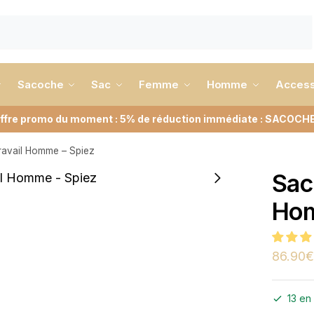
Sacoche
Sac
Femme
Homme
Access
ffre promo du moment : 5% de réduction immédiate : SACOCH
ravail Homme – Spiez
Sac
Hom
86.90
€
13 en