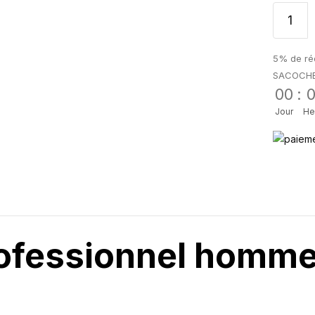
5% de réd
SACOCH
00
:
Jour
He
rofessionnel homme