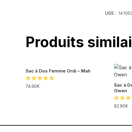
UGS :
14:106
Produits simila
Sac à Dos Femme Ordi – Mah
Sac à D
74.90
€
Owen
82.90
€