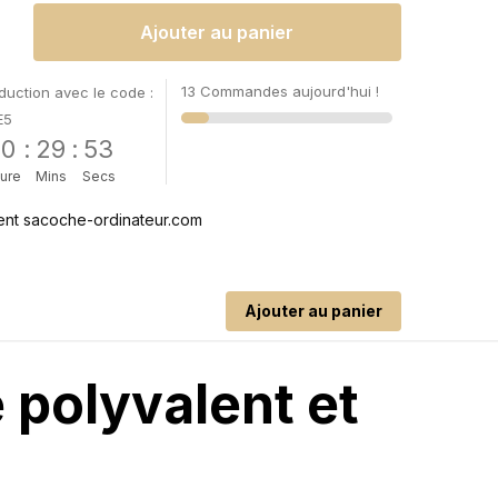
Ajouter au panier
13 Commandes aujourd'hui !
uction avec le code :
E5
00
:
29
:
52
ure
Mins
Secs
Ajouter au panier
 polyvalent et