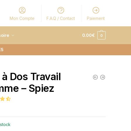
Mon Compte
F.A.Q / Contact
Paiement
oire
0.00
€
0
E5
 à Dos Travail
me – Spiez
 stock