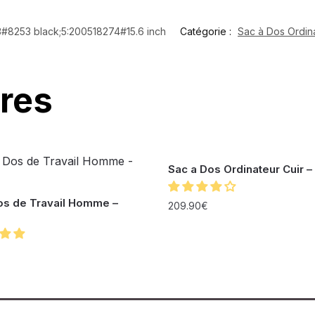
3#8253 black;5:200518274#15.6 inch
Catégorie :
Sac à Dos Ordin
ires
Sac a Dos Ordinateur Cuir –
os de Travail Homme –
209.90
€