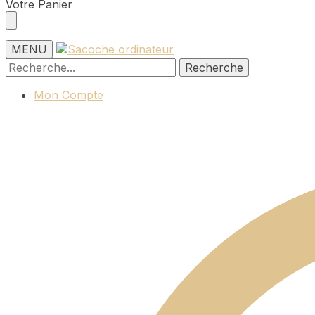
Skip
Skip
Votre Panier
to
to
navigation
content
MENU
Recherche
Recherche
pour :
Mon Compte