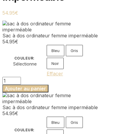
54.95
€
Sac à dos ordinateur femme imperméable
54.95
€
Bleu
Gris
COULEUR
:
Noir
Sélectionne
Effacer
quantité
de
Ajouter au panier
Sac
à
dos
Sac à dos ordinateur femme imperméable
ordinateur
54.95
€
femme
imperméable
Bleu
Gris
COULEUR
: