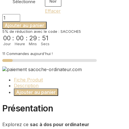
Noir
Sélectionne
Effacer
quantité
de
Ajouter au panier
Sac
5% de réduction avec le code : SACOCHE5
à
00
:
00
:
29
:
51
dos
Jour
Heure
Mins
Secs
ordinateur
femme
11 Commandes aujourd'hui !
imperméable
Fiche Produit
Description
Ajouter au panier
Présentation
Explorez ce
sac à dos pour ordinateur