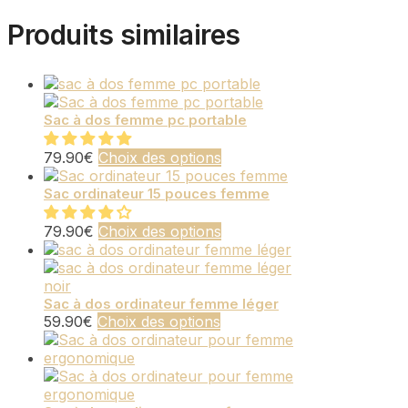
Produits similaires
Sac à dos femme pc portable
Ce
79.90
€
Choix des options
produit
a
Sac ordinateur 15 pouces femme
plusieurs
variations.
Ce
79.90
€
Choix des options
Les
produit
options
a
peuvent
plusieurs
être
variations.
Sac à dos ordinateur femme léger
Ce
choisies
59.90
€
Choix des options
Les
produit
sur
options
a
la
peuvent
plusieurs
page
être
variations.
du
choisies