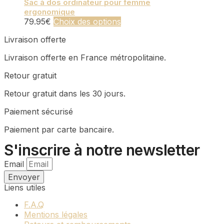
Les
produit
Sac à dos ordinateur pour femme
sur
ergonomique
options
la
Ce
79.95
€
Choix des options
peuvent
page
produit
être
du
Livraison offerte
a
choisies
produit
plusieurs
sur
Livraison offerte en France métropolitaine.
variations.
la
Les
page
Retour gratuit
options
du
peuvent
produit
Retour gratuit dans les 30 jours.
être
choisies
Paiement sécurisé
sur
Paiement par carte bancaire.
la
page
S'inscrire à notre newsletter
du
produit
Email
Envoyer
Liens utiles
F.A.Q
Mentions légales