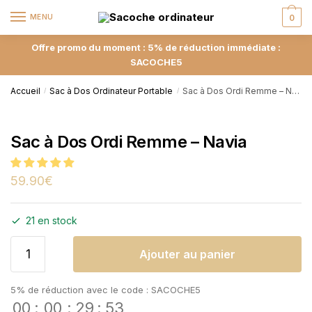
MENU
0
Offre promo du moment : 5% de réduction immédiate :
SACOCHE5
Accueil
Sac à Dos Ordinateur Portable
Sac à Dos Ordi Remme – Navia
/
/
Sac à Dos Ordi Remme – Navia
59.90
€
21 en stock
Ajouter au panier
5% de réduction avec le code : SACOCHE5
00
:
00
:
29
:
53