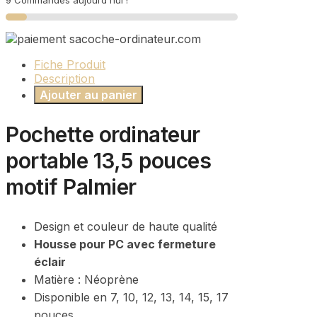
9 Commandes aujourd'hui !
pouces
-
Palmier
Fiche Produit
Description
Ajouter au panier
Pochette ordinateur
portable 13,5 pouces
motif Palmier
Design et couleur de haute qualité
Housse pour PC avec fermeture
éclair
Matière : Néoprène
Disponible en
7, 10, 12, 13, 14, 15, 17
pouces