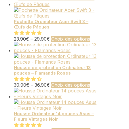
Pochette Ordinateur Acer Swift 3 –
Œufs de Pâques
Ce
23.90
€
–
29.90
€
Choix des options
produit
a
plusieurs
variations.
Les
Housse de protection Ordinateur 13
pouces – Flamands Roses
options
peuvent
être
Ce
30.90
€
–
36.90
€
Choix des options
choisies
produit
sur
a
la
plusieurs
page
variations.
du
Les
Housse Ordinateur 14 pouces Asus –
Fleurs Vintages Noir
produit
options
peuvent