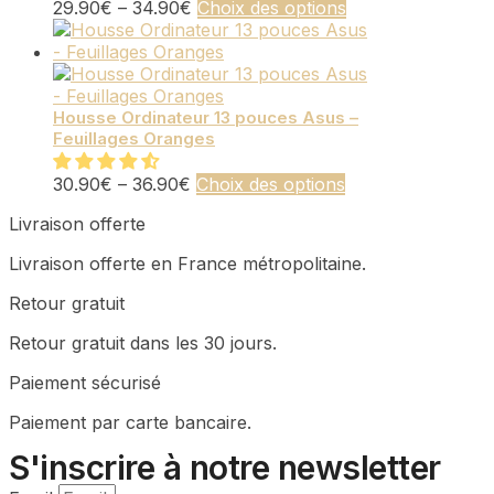
être
Ce
29.90
€
–
34.90
€
Choix des options
choisies
produit
sur
a
la
plusieurs
page
variations.
du
Les
Housse Ordinateur 13 pouces Asus –
Feuillages Oranges
produit
options
peuvent
Ce
être
30.90
€
–
36.90
€
Choix des options
produit
choisies
Livraison offerte
a
sur
plusieurs
la
Livraison offerte en France métropolitaine.
variations.
page
Les
du
Retour gratuit
options
produit
peuvent
Retour gratuit dans les 30 jours.
être
choisies
Paiement sécurisé
sur
Paiement par carte bancaire.
la
page
S'inscrire à notre newsletter
du
produit