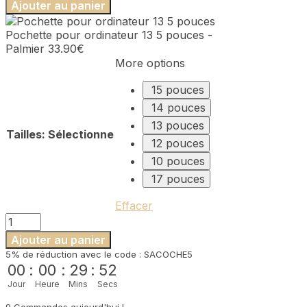
Ajouter au panier
Pochette
pour
Pochette pour ordinateur 13 5 pouces -
ordinateur
Palmier
33.90
€
13
More options
5
pouces
15 pouces
-
14 pouces
Palmier
13 pouces
Tailles
:
Sélectionne
12 pouces
10 pouces
17 pouces
Effacer
quantité
de
Ajouter au panier
Pochette
5% de réduction avec le code : SACOCHE5
pour
00
:
00
:
29
:
52
ordinateur
Jour
Heure
Mins
Secs
13
5