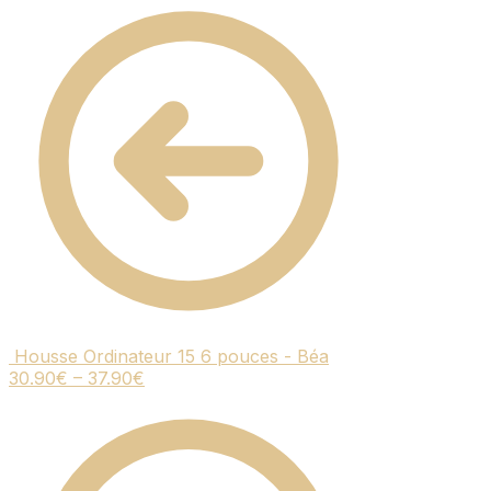
Housse Ordinateur 15 6 pouces - Béa
30.90
€
–
37.90
€