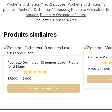
Pochette Ordinateur 11 et 12 pouces
,
Pochette Ordinateur 13
pouces
,
Pochette Ordinateur 14 pouces
,
Pochette Ordinateur 15
pouces
,
Pochette Ordinateur Femme
Étiquette :
Housse Animal
Produits similaires
Pochette Macbo
Pochette Ordinateur 13 pouces Luxe – Fleurs
fond Blanc
21.90
€
–
41.90
€
37.90
€
–
42.90
€
C
Choix des options