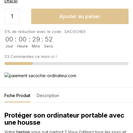
Effacer
Ajouter au panier
5% de réduction avec le code : SACOCHE5
00
:
00
:
29
:
52
Jour
Heure
Mins
Secs
23 Commandes ce mois-ci !
Fiche Produit
Description
Protéger son ordinateur portable avec
une housse
Votre
laptop
vous suit partout ? Vous l’utilisez tous les jours et