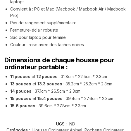
laptops
Convient à : PC et Mac (Macbook / Macbook Air / Macbook
Pro)
Pas de rangement supplémentaire
Fermeture-éclair robuste
Sac pour laptop pour femme
Couleur : rose avec des taches noires
Dimensions de chaque housse pour
ordinateur portable :
11 pouces
et
12 pouces
: 31.8cm * 22.5cm * 2.3cm
13 pouces
et
13.3 pouces
: 35.2cm * 25.2cm * 2.3cm
14 pouces
: 37.1cm * 26.5cm * 2.3cm
15 pouces
et
15.4 pouces
: 39.4cm * 27.6cm * 2.3cm
15.6 pouces
: 39.6cm * 27.8cm * 2.3cm
UGS :
ND
Catégories :
Housse Ordinateur Animal
,
Pochette Ordinateur
,