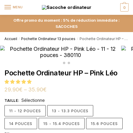
MENU
0
Offre promo du moment : 5% de réduction immédiate :
SACOCHE5
Accueil
Pochette Ordinateur 13 pouces
Pochette Ordinateur HP – Pink Léo
/
/
Pochette Ordinateur HP – Pink Léo
29.90
€
–
35.90
€
Sélectionne
TAILLE
:
11 - 12 POUCES
13 - 13.3 POUCES
14 POUCES
15 - 15.4 POUCES
15.6 POUCES