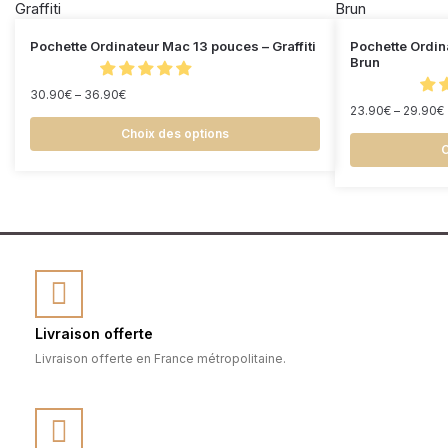
Pochette Ordinateur Mac 13 pouces – Graffiti
Pochette Ordin
Brun
30.90
€
–
36.90
€
23.90
€
–
29.90
€
Choix des options
C
Livraison offerte
Livraison offerte en France métropolitaine.