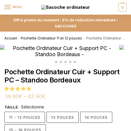
MENU
0
Offre promo du moment : 5% de réduction immédiate :
SACOCHE5
Accueil
Pochette Ordinateur 11 et 12 pouces
Pochette Ordinateur Cuir + Support PC – Standoo Bordeaux
/
/
Pochette Ordinateur Cuir + Support
PC – Standoo Bordeaux
36.90
€
–
42.90
€
Sélectionne
TAILLE
:
11 - 12 POUCES
13 POUCES
14 POUCES
15 - 16 POUCES