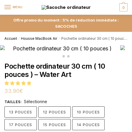
MENU
0
Offre promo du moment : 5% de réduction immédiate :
SACOCHE5
Accueil
Housse MacBook Air
Pochette ordinateur 30 cm ( 10 pouces ) – Water Art
/
/
Pochette ordinateur 30 cm ( 10
pouces ) – Water Art
33.90
€
Sélectionne
TAILLES
:
13 POUCES
12 POUCES
10 POUCES
17 POUCES
15 POUCES
14 POUCES