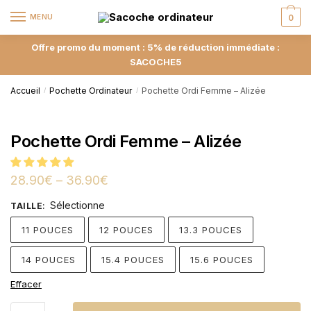
MENU
0
Offre promo du moment : 5% de réduction immédiate :
SACOCHE5
Accueil
Pochette Ordinateur
Pochette Ordi Femme – Alizée
/
/
Pochette Ordi Femme – Alizée
28.90
€
–
36.90
€
Sélectionne
TAILLE
:
11 POUCES
12 POUCES
13.3 POUCES
14 POUCES
15.4 POUCES
15.6 POUCES
Effacer