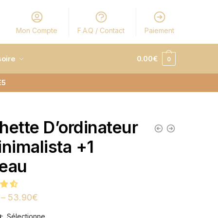
Mon Compte
F.A.Q / Contact
Paiement
oire
0.00
€
0
E5
hette D’ordinateur
inimalista +1
eau
–
53.90
€
Sélectionne
R
: