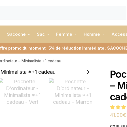
Sacoche
Sac
Femme
Homme
Access
ffre promo du moment : 5% de réduction immédiate : SACOCH
rdinateur – Minimalista +1 cadeau
Poc
– M
cad
41.90
€
COULEU