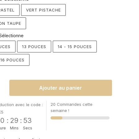
PASTEL
VERT PISTACHE
ON TAUPE
Sélectionne
UCES
13 POUCES
14 - 15 POUCES
- 16 POUCES
Ajouter au panier
20 Commandes cette
uction avec le code :
semaine !
E5
00
:
29
:
52
ure
Mins
Secs