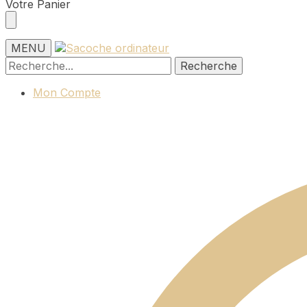
Skip
Skip
Votre Panier
to
to
navigation
content
MENU
Recherche
Recherche
pour :
Mon Compte