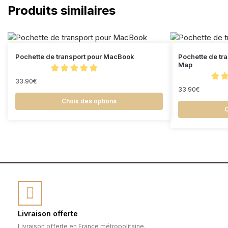
Produits similaires
Pochette de transport pour MacBook
Pochette de tr
Map
33.90
€
33.90
€
Choix des options
C
Livraison offerte
Livraison offerte en France métropolitaine.