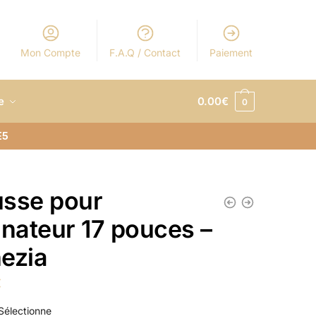
Mon Compte
F.A.Q / Contact
Paiement
e
0.00
€
0
E5
sse pour
inateur 17 pouces –
ezia
€
Sélectionne