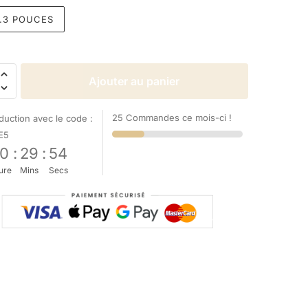
17.3 POUCES
Ajouter au panier
25 Commandes ce mois-ci !
uction avec le code :
E5
0
:
29
:
54
ure
Mins
Secs