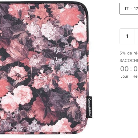
17 - 
5% de réd
SACOCH
00
:
0
Jour
He