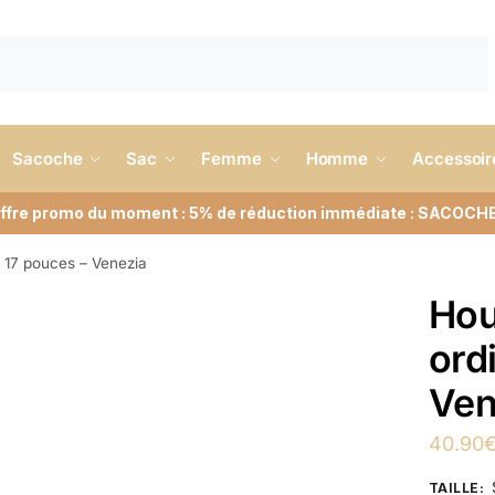
Sacoche
Sac
Femme
Homme
Accessoir
ffre promo du moment : 5% de réduction immédiate : SACOCH
 17 pouces – Venezia
Hou
ord
Ven
40.90
TAILLE
: