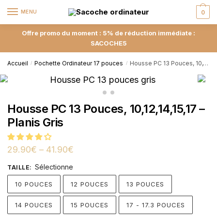
MENU
0
Offre promo du moment : 5% de réduction immédiate :
SACOCHE5
Accueil
Pochette Ordinateur 17 pouces
Housse PC 13 Pouces, 10,12,14,15,17 – Planis Gris
/
/
Housse PC 13 Pouces, 10,12,14,15,17 –
Planis Gris
29.90
€
–
41.90
€
Sélectionne
TAILLE
:
10 POUCES
12 POUCES
13 POUCES
14 POUCES
15 POUCES
17 - 17.3 POUCES