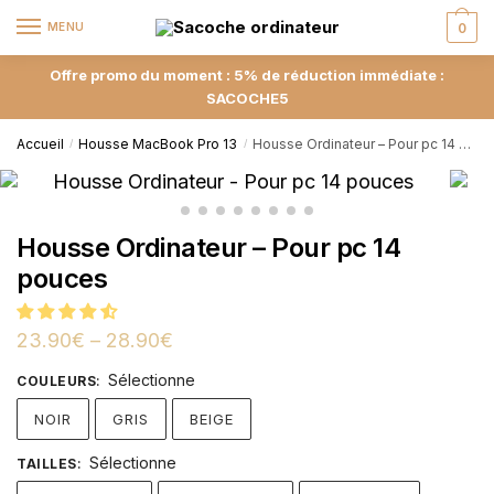
MENU
0
Offre promo du moment : 5% de réduction immédiate :
SACOCHE5
Accueil
Housse MacBook Pro 13
Housse Ordinateur – Pour pc 14 pouces
/
/
Housse Ordinateur – Pour pc 14
pouces
23.90
€
–
28.90
€
Sélectionne
COULEURS
:
NOIR
GRIS
BEIGE
Sélectionne
TAILLES
: