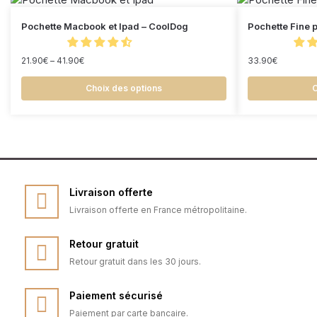
Pochette Macbook et Ipad – CoolDog
Pochette Fine 
21.90
€
–
41.90
€
33.90
€
Choix des options
C
Livraison offerte
Livraison offerte en France métropolitaine.
Retour gratuit
Retour gratuit dans les 30 jours.
Paiement sécurisé
Paiement par carte bancaire.