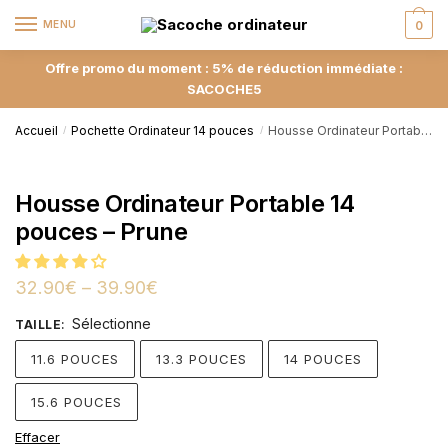
MENU
0
Offre promo du moment : 5% de réduction immédiate :
SACOCHE5
Accueil
Pochette Ordinateur 14 pouces
Housse Ordinateur Portable 14 pouces – Prune
/
/
Housse Ordinateur Portable 14
pouces – Prune
32.90
€
–
39.90
€
Sélectionne
TAILLE
:
11.6 POUCES
13.3 POUCES
14 POUCES
15.6 POUCES
Effacer