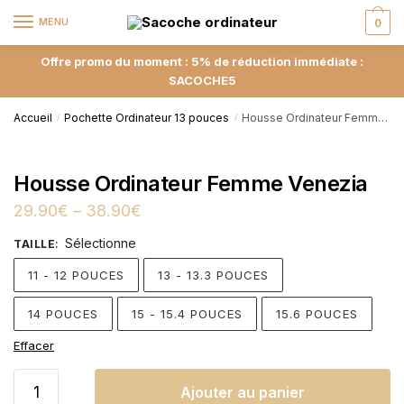
MENU
0
Offre promo du moment : 5% de réduction immédiate :
SACOCHE5
Accueil
Pochette Ordinateur 13 pouces
Housse Ordinateur Femme Venezia
/
/
Housse Ordinateur Femme Venezia
29.90
€
–
38.90
€
Sélectionne
TAILLE
:
11 - 12 POUCES
13 - 13.3 POUCES
14 POUCES
15 - 15.4 POUCES
15.6 POUCES
Effacer
Ajouter au panier