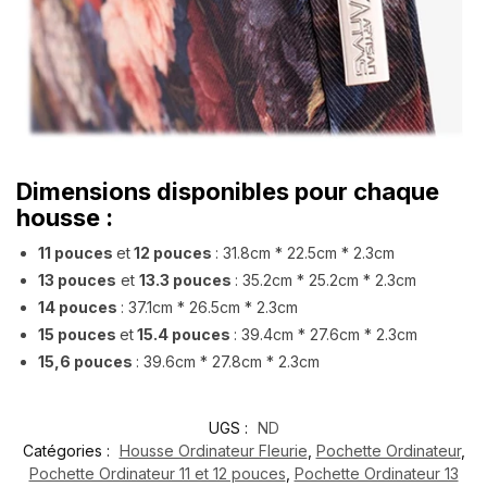
Dimensions disponibles pour chaque
housse :
11 pouces
et
12 pouces
:
31.8cm * 22.5cm * 2.3cm
13 pouces
et
13.3 pouces
:
35.2cm * 25.2cm * 2.3cm
14 pouces
:
37.1cm * 26.5cm * 2.3cm
15 pouces
et
15.4 pouces
:
39.4cm * 27.6cm * 2.3cm
15,6 pouces
:
39.6cm * 27.8cm * 2.3cm
UGS :
ND
Catégories :
Housse Ordinateur Fleurie
,
Pochette Ordinateur
,
Pochette Ordinateur 11 et 12 pouces
,
Pochette Ordinateur 13