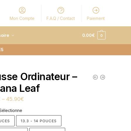
Mon Compte
F.A.Q / Contact
Paiement
oire
0.00
€
0
E5
sse Ordinateur –
ana Leaf
€
–
45.90
€
Sélectionne
UCES
13.3 - 14 POUCES