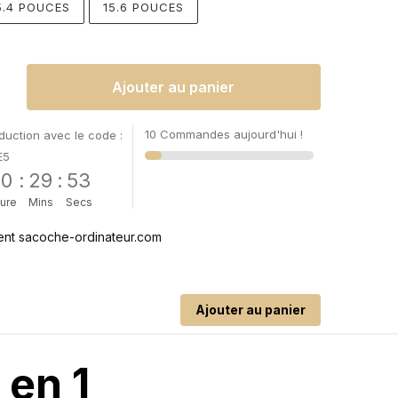
15.4 POUCES
15.6 POUCES
Ajouter au panier
10 Commandes aujourd'hui !
uction avec le code :
E5
00
:
29
:
52
ure
Mins
Secs
Ajouter au panier
 en 1