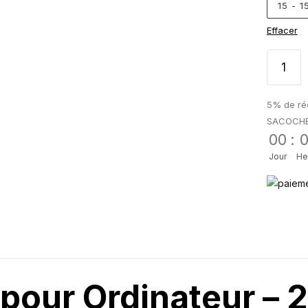
15 - 
Effacer
5% de réd
SACOCH
00
:
Jour
He
pour Ordinateur – 2