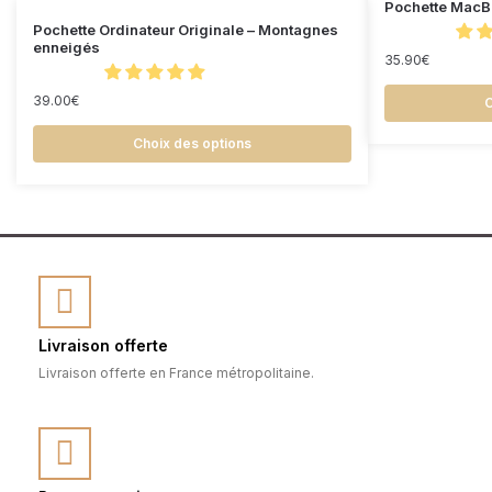
Pochette MacBo
Pochette Ordinateur Originale – Montagnes
enneigés
35.90
€
39.00
€
C
Choix des options
Livraison offerte
Livraison offerte en France métropolitaine.