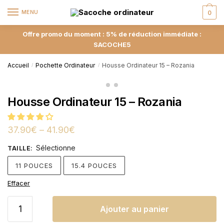
MENU
0
Offre promo du moment : 5% de réduction immédiate :
SACOCHE5
Accueil
Pochette Ordinateur
Housse Ordinateur 15 – Rozania
/
/
Housse Ordinateur 15 – Rozania
37.90
€
–
41.90
€
Sélectionne
TAILLE
:
11 POUCES
15.4 POUCES
Effacer
Ajouter au panier