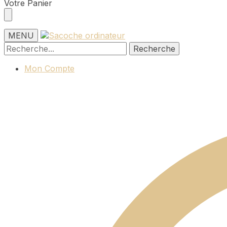
Skip
Skip
Votre Panier
to
to
navigation
content
MENU
Recherche
Recherche
pour :
Mon Compte