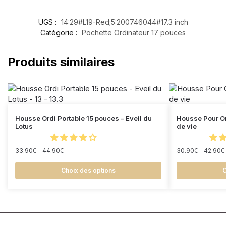
UGS :
14:29#L19-Red;5:200746044#17.3 inch
Catégorie :
Pochette Ordinateur 17 pouces
Produits similaires
Housse Ordi Portable 15 pouces – Eveil du
Housse Pour Or
Lotus
de vie
33.90
€
–
44.90
€
30.90
€
–
42.90
€
Choix des options
C