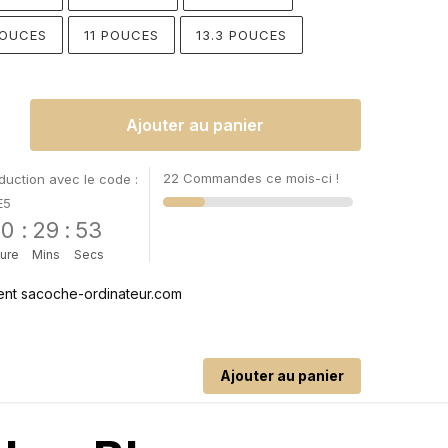
POUCES
11 POUCES
13.3 POUCES
Ajouter au panier
22 Commandes ce mois-ci !
uction avec le code :
E5
00
:
29
:
52
ure
Mins
Secs
Ajouter au panier