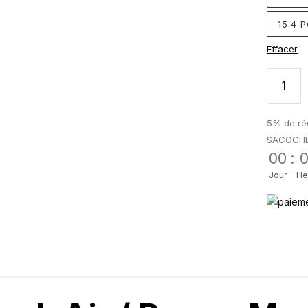
15.4 
Effacer
5% de réd
SACOCH
00
:
Jour
He