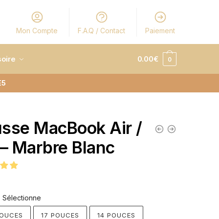
Mon Compte
F.A.Q / Contact
Paiement
oire
0.00
€
0
E5
sse MacBook Air /
 – Marbre Blanc
Sélectionne
POUCES
17 POUCES
14 POUCES