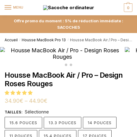
MENU
0
Offre promo du moment : 5% de réduction immédiate :
SACOCHE5
Accueil
Housse MacBook Pro 13
Housse MacBook Air / Pro – Design Roses Rouges
/
/
Housse MacBook Air / Pro – Design
Roses Rouges
34.90
€
–
44.90
€
Sélectionne
TAILLES
:
15.6 POUCES
13.3 POUCES
14 POUCES
11 POUCES
15.4 POUCES
17 POUCES