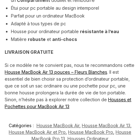
un
Compartiment
douillet et rembourré
Étui pour pc portable au design intemporel
Parfait pour un ordinateur MacBook
Adapté à tous types de pc
Housse
pour ordinateur portable
résistante à l’eau
Matière
robuste
et
anti-chocs
LIVRAISON GRATUITE
Si ce modèle ne te convient pas, nous te recommandons cette
Housse MacBook Air 13 pouces – Fleurs Blanches
. Il est
essentiel de bien choisir sa protection d’ordinateur portable,
que ce soit un sac ordinaire ou une pochette pour pc, une
bonne housse prolongera la durée de vie de ton portable.
Sinon, n’hésite pas à explorer notre collection de
Housses et
Pochettes pour MacBook Air 13
Catégories :
Housse MacBook Air
,
Housse MacBook Air 13
,
Housse MacBook Air et Pro
,
Housse MacBook Pro
,
Housse
MacBook Pro 13
,
Housses Ordinateur