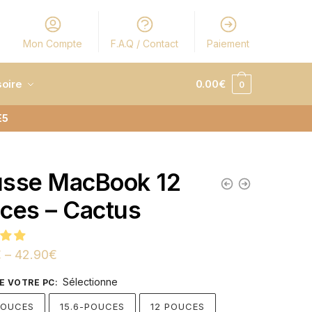
Mon Compte
F.A.Q / Contact
Paiement
oire
0.00
€
0
E5
sse MacBook 12
ces – Cactus
€
–
42.90
€
Sélectionne
DE VOTRE PC
:
POUCES
15.6-POUCES
12 POUCES