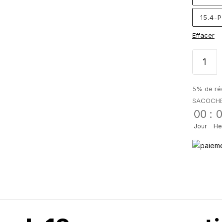
15.4-
Effacer
5% de réd
SACOCH
00
:
Jour
He