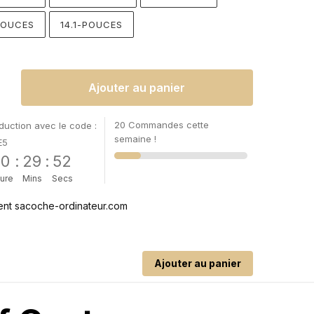
POUCES
14.1-POUCES
Ajouter au panier
20 Commandes cette
uction avec le code :
semaine !
E5
00
:
29
:
51
ure
Mins
Secs
Ajouter au panier