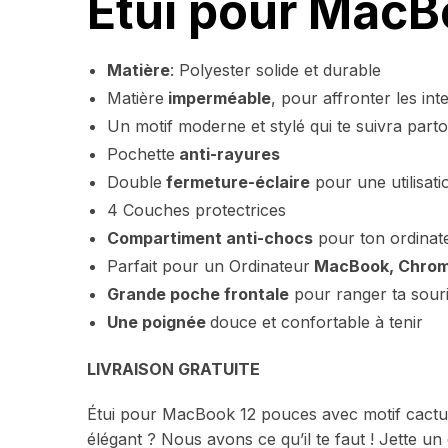
Étui pour MacB
Matière
: Polyester solide et durable
Matière
imperméable
, pour affronter les in
Un motif moderne et stylé qui te suivra parto
Pochette
anti-rayures
Double
fermeture-éclaire
pour une utilisati
4 Couches protectrices
Compartiment anti-chocs
pour ton ordinat
Parfait pour un Ordinateur
MacBook, Chrom
Grande poche frontale
pour ranger ta souri
Une poignée
douce et confortable à tenir
LIVRAISON GRATUITE
Étui pour MacBook 12 pouces avec motif cactu
élégant ? Nous avons ce qu’il te faut ! Jette un