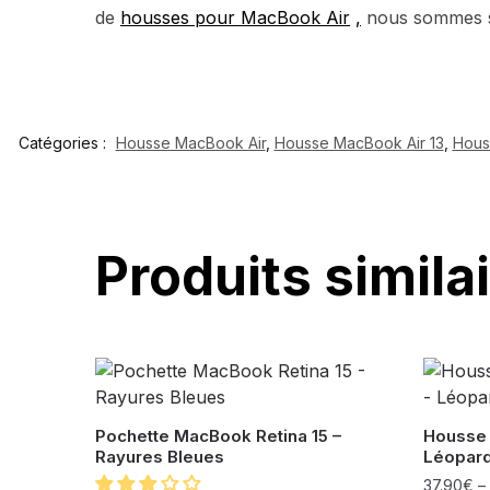
de
housses pour MacBook Air
,
nous sommes sû
Catégories :
Housse MacBook Air
,
Housse MacBook Air 13
,
Hous
Produits simila
Pochette MacBook Retina 15 –
Housse 
Rayures Bleues
Léopar
37.90
€
–